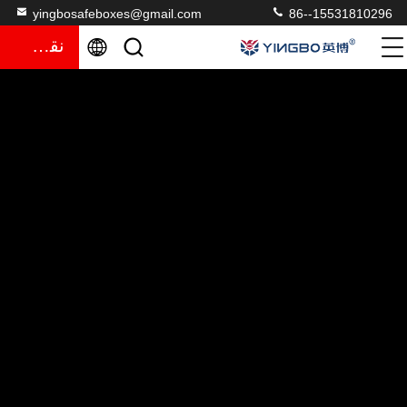
yingbosafeboxes@gmail.com
86--15531810296
نقل قول