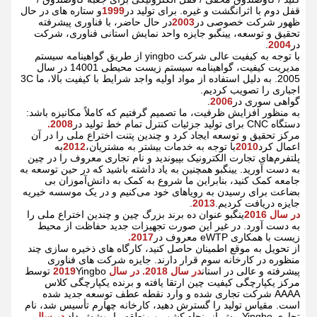
قفل دوم با اثرانگشت و غیره. برای تولید در
9
199
و ستاره های در حال
ظهور شرکت خصوصی در
2003
در حال حاضر، با فناوری پیشرفته
تحقیق و توسعه، یینگبو جایزه واحد نمایش استانی فناوری، شرکت
در
2004
.
با توجه به کیفیت عالی شرکت yingbo از طریق گواهینامه سیستم
مدیریت کیفیت، گواهینامه سیستم زیست محیطی 14001 در سال
2005. به دلیل استفاده از مواد اولیه واجد شرایط با کیفیت بالا، ما 3C
اجباری را تصویب کردیم.
گواهی سوری در
2006
.
به منظور افزایش ظرفیت، ما تصمیم گرفتیم که کاملاً مکانیزه باشد:
دستگاه CNC برای تولید جزئیات کنترل تمام خط تولید در
2008.
مرکز تحقیق و توسعه ایجاد کرد و چندین پتنت اختراع ملی را در آن
اعمال کرد
2010
با توجه به خدمات بیشتر به مشتریان،
2012
به
پلتفرم‌های تجارت الکترونیک بپیوندید و نام تجاری معروف را در چین
به دست آورید. یینگبو همچنین به یاد داشته باشید که در حین توسعه به
جامعه کمک کنید، بنابراین ما شروع به کمک به دانش‌آموزان بی
بضاعت برای رسیدن به رویاهای خود می‌کنیم و در یک موسسه خیریه
جایزه دریافت کردیم.
2013
.
در سال 2016
ینگبو عنوان ده برند بزرگ چین و چندین اختراع ملی را
به دست آورد. در غیر این صورت تجهیزات جدید حفاظت از محیط
زیست با همکاری eWTP معروف در
2017.
از تحویل به موقع اطمینان حاصل کنید، کارگاه های ذخیره سازی چند
منظوره در کارخانه سوم قرار دارند. جایزه شرکت های فناوری
پیشرفته و عالی در استان
در سال 2018. در سال 201
9
Yingbo توسط
مرکز یکپارچگی کیفیت چین ارتقا یافته و برنده یکپارچگی کلاس
AAAA شرکت تجاری شده و وارد نقطه عطف توسعه جدید شده
است. مقیاس تولید را گسترش دهید، کارخانه چهارم تأسیس شد، نام
تجاری Yingbo بیش از پنجاه کشور و منطقه را پوشش داد.
در سال