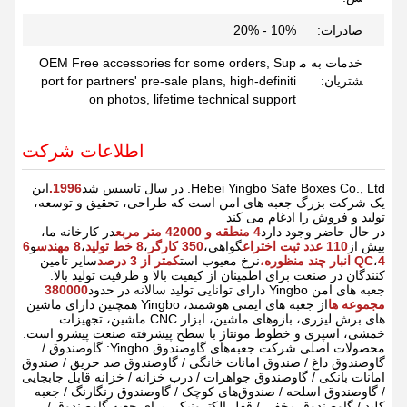
صادرات:
10% - 20%
خدمات به م
OEM Free accessories for some orders, Sup
شتریان:
port for partners' pre-sale plans, high-definiti
on photos, lifetime technical support
اطلاعات شرکت
Hebei Yingbo Safe Boxes Co., Ltd. در سال تاسیس شد
1996.
این
یک شرکت بزرگ جعبه های امن است که طراحی، تحقیق و توسعه،
تولید و فروش را ادغام می کند
در حال حاضر وجود دارد
4 منطقه و 42000 متر مربع
در کارخانه ما،
بیش از
110 عدد ثبت اختراع
گواهی،
350 کارگر
،
8 خط تولید
،
8 مهندس
و
6
4 انبار چند منظوره،
،
QC
نرخ معیوب است
کمتر از 3 درصد
سایر تامین
کنندگان در صنعت برای اطمینان از کیفیت بالا و ظرفیت تولید بالا.
جعبه های امن Yingbo دارای توانایی تولید سالانه در حدود
380000
مجموعه ها
از جعبه های ایمنی هوشمند، Yingbo همچنین دارای ماشین
های برش لیزری، بازوهای ماشین، ابزار CNC ماشین، تجهیزات
خمشی، اسپری و خطوط مونتاژ با سطح پیشرفته صنعت پیشرو است.
محصولات اصلی شرکت جعبه‌های گاوصندوق Yingbo: گاوصندوق /
گاوصندوق داغ / صندوق امانات خانگی / گاوصندوق ضد حریق / صندوق
امانات بانکی / گاوصندوق جواهرات / درب خزانه / خزانه قابل جابجایی
/ گاوصندوق اسلحه / صندوق‌های کوچک / گاوصندوق رنگارنگ / جعبه
کلید / گاوصندوق مخفی / قفل الکترونیکی برای جعبه گاوصندوق /