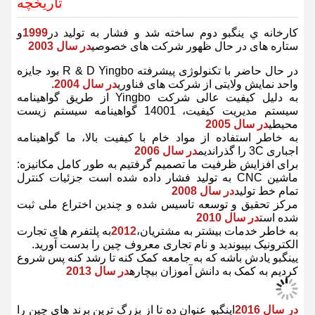
تاریخچه
کارخانه ي ينگبو دوم ساخته شد و فشار به تولید در
1999
و
ستاره های در حال ظهور شرکت های خصوصی
در سال 2003
در حال حاضر با تکنولوژی پیشرفته R & D Yingbo بود جایزه
واحد نمایش ولایتی از شرکت های فناوری
در سال 2004
.
به دلیل کیفیت عالی شرکت Yingbo از طریق گواهینامه
سیستم مدیریت کیفیت، 14001 گواهینامه سیستم زیست
محیطی
در سال 2005
به خاطر استفاده از مواد خام با کیفیت بالا، ما گواهینامه
اجباری 3C را گذراندیم
در سال 2006
برای افزایش ظرفیت ما تصمیم گرفتیم به طور کامل مکانیزه:
ماشین CNC به تولید فشار داده شده است جزئیات کنترل
تمام خط تولید
در سال 2008
مرکز تحقیق و توسعه تاسیس شده و چندین اختراع ملی ثبت
شده است
در سال 2010
به خاطر خدمات بیشتر به مشتریان،
2012
به پلتفرم های تجارت
الکترونیک بپیوندید و نام تجاری معروف چین را بدست آورید.