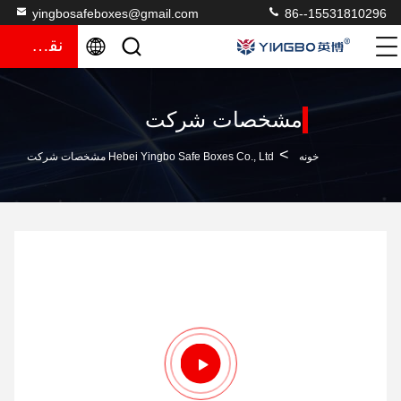
yingbosafeboxes@gmail.com
86--15531810296
نقل قول
مشخصات شرکت
>
خونه
Hebei Yingbo Safe Boxes Co., Ltd مشخصات شرکت