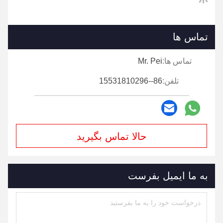
ملی را به دست آورد. همچنین ما تجهیزات جدید حفاظت از
محیط زیست را اضافه کردیم و با eWTP مشهور همکاری
کردیم.
در سال 2017.
تماس ها
تماس ها:
Mr. Pei
تلفن:
86--15531810296
حالا تماس بگیرید
به ما ایمیل بفرست