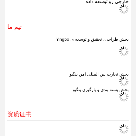
برای اطمینان از پاسخگویی به خواسته های متنوع مشتریان،
چهارمین کارخانه در سال 2021 به کار گرفته شده است.
در سال 2022
اينگبو بيشتر از
110 تا
اختراع کرده و 22 عامل
خارجی رو توسعه داده.
تیم ما
بخش طراحی، تحقیق و توسعه ی Yingbo
بخش تجارت بین المللی امن ینگبو
بخش بسته بندی و بارگیری ینگبو