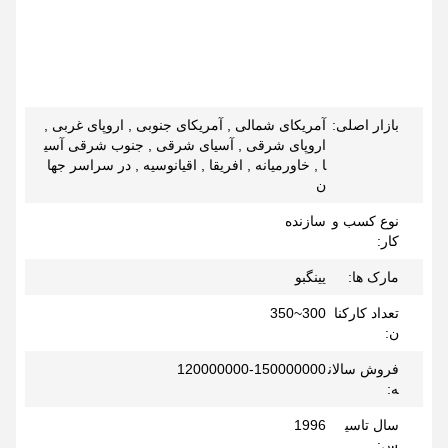
بازار اصلی:
آمریکای شمالی , آمریکای جنوبی , اروپای غربی ,
اروپای شرقی , آسیای شرقی , جنوب شرقی آسی
ا , خاورمیانه , افریقا , اقیانوسیه , در سراسر جها
ن
نوع کسب و
سازنده
کار:
مارک ها:
يينگبو
تعداد کارکنا
300~350
ن:
فروش سالان
120000000-150000000
ه:
سال تاسی
1996
س: