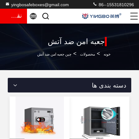
yingbosafeboxes@gmail.com
86--15531810296
نقل قول
جعبه امن ضد آتش
>
>
خونه
محصولات
چین جعبه امن ضد آتش
دسته بندی ها