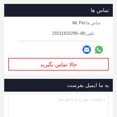
تماس ها
تماس ها:
Mr. Pei
تلفن:
86--15531810296
حالا تماس بگیرید
به ما ایمیل بفرست