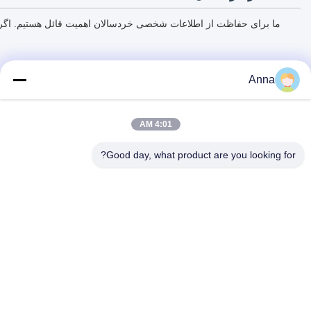
ما برای حفاظت از اطلاعات شخصی خردسالان اهمیت قائل هستیم. اگر 
Anna
4:01 AM
Good day, what product are you looking for?
HEBEI YINGBO SAFE BOXES CO., LTD
yingbosafeboxes@gmail.com
86--15531810296
جاده قينگشان 5NO. شهرستان ووي، شهر هنگشوئي، استان هبي،