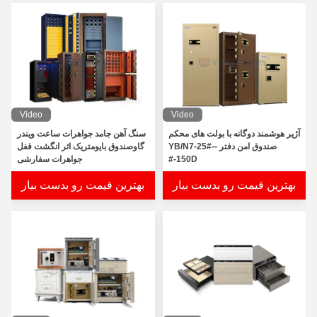
Video
Video
آژیر هوشمند دوگانه با بولت های محکم
سنگ آهن جامد جواهرات ساعت ويندر
صندوق امن دفتر YB/N7-25#--
گاوصندوق بایومتریک اثر انگشت قفل
-150D#
جواهرات سفارشی
بهترین قیمت رو بدست بیار
بهترین قیمت رو بدست بیار