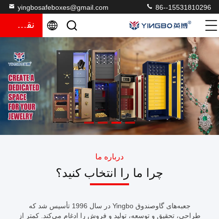
yingbosafeboxes@gmail.com
86--15531810296
نقل قول
درباره ما
چرا ما را انتخاب کنید؟
جعبه‌های گاوصندوق Yingbo در سال 1996 تأسیس شد که
طراحی، تحقیق و توسعه، تولید و فروش را ادغام می‌کند. کمتر از