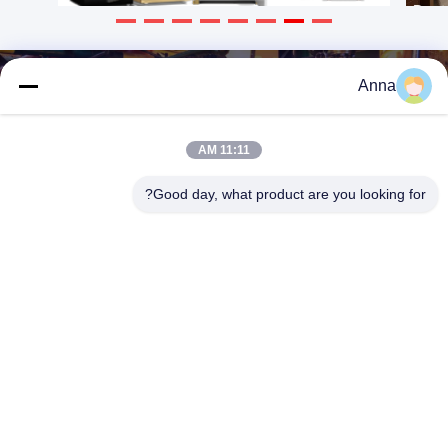
Anna
11:11 AM
Good day, what product are you looking for?
HEBEI YINGBO SAFE BOXES CO., LTD
yingbosafeboxes@gmail.com
86--15531810296
جاده قينگشان 5NO. شهرستان ووي، شهر هنگشوئي، استان هبي،
چين