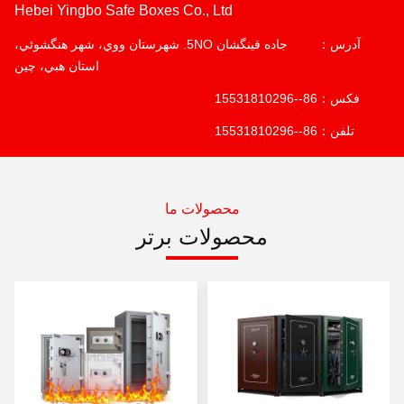
Hebei Yingbo Safe Boxes Co., Ltd
آدرس：
جاده قينگشان 5NO. شهرستان ووي، شهر هنگشوئي،
استان هبي، چين
فکس：
86--15531810296
تلفن：
86--15531810296
محصولات ما
محصولات برتر