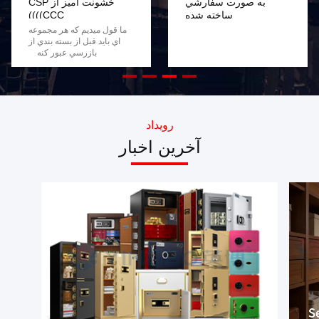
به صورت سفارشي
خشونت آمیز از CSP
ساخته شده
((CCC))
ما قول ميديم که هر مجموعه
اي بايد قبل از بسته بندي از
بازرسي عبور کنه
رویداد
آخرین اخبار