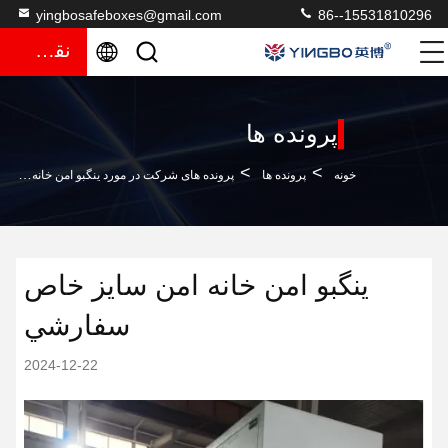
yingbosafeboxes@gmail.com
86--15531810296
نقل قول
پرونده ها
>
>
خونه
پرونده ها
پرونده های شرکت در مورد ينگبو امن خانه امن سايز خاص سفارشي
ينگبو امن خانه امن سايز خاص
سفارشي
2024-12-22