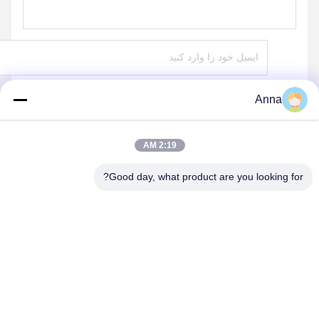
Anna
بفرست
2:19 AM
Good day, what product are you looking for?
HEBEI YINGBO SAFE BOXES CO., LTD
yingbosafeboxes@gmail.com
86--15531810296