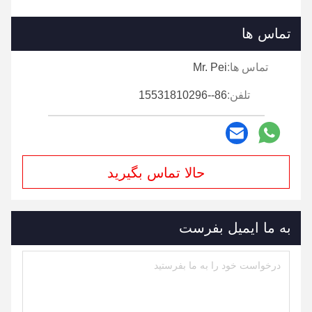
تماس ها
تماس ها:
Mr. Pei
تلفن:
86--15531810296
حالا تماس بگیرید
به ما ایمیل بفرست