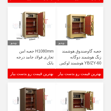
ویدیو
ویدیو
جعبه گاوصندوق هوشمند
H1080mm جعبه امن
زنگ هوشمند دوگانه
تجاری فولاد جامد درجه
YB/ZY-60 هوشمند لوکس
بانک
برای امنیت با چرم رول
بهترین قیمت رو بدست بیار
بهترین قیمت رو بدست بیار
نرم استریو سه بعدی