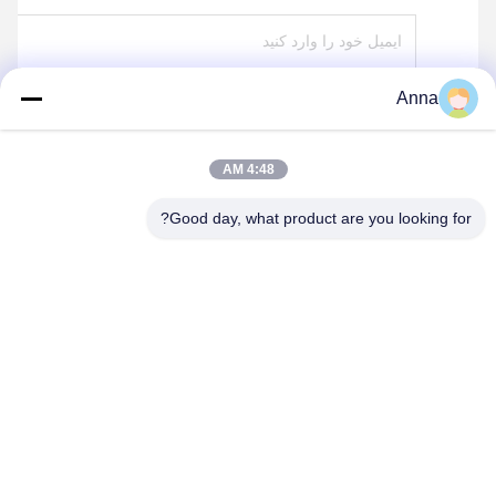
Anna
بفرست
4:48 AM
Good day, what product are you looking for?
HEBEI YINGBO SAFE BOXES CO., LTD
yingbosafeboxes@gmail.com
86--15531810296
جاده قينگشان 5NO. شهرستان ووي، شهر هنگشوئي، استان هبي،
چين