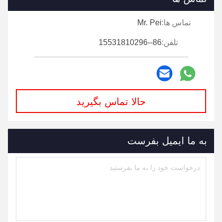
تماس ها:
Mr. Pei
تلفن:
86--15531810296
حالا تماس بگیرید
به ما ایمیل بفرست