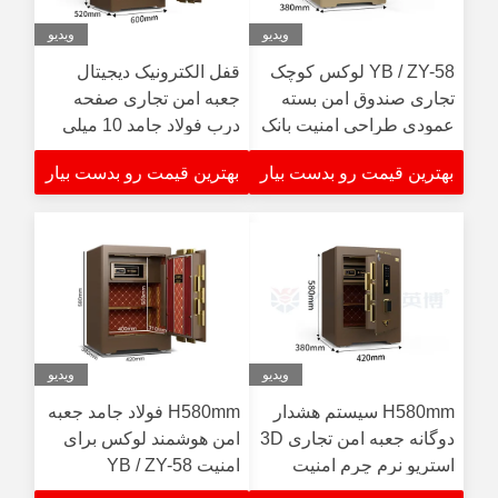
ویدیو
ویدیو
YB / ZY-58 لوکس کوچک
قفل الکترونیک دیجیتال
تجاری صندوق امن بسته
جعبه امن تجاری صفحه
عمودی طراحی امنیت بانک
درب فولاد جامد 10 میلی
متری YB / ZY-100
بهترین قیمت رو بدست بیار
بهترین قیمت رو بدست بیار
ویدیو
ویدیو
H580mm سیستم هشدار
H580mm فولاد جامد جعبه
دوگانه جعبه امن تجاری 3D
امن هوشمند لوکس برای
استریو نرم چرم امنیت
امنیت YB / ZY-58
دیجیتال