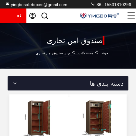
yingbosafeboxes@gmail.com
86--15531810296
نقل قول
صندوق امن تجاری
>
>
خونه
محصولات
چین صندوق امن تجاری
دسته بندی ها