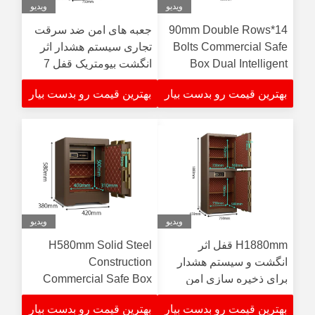
ویدیو
ویدیو
14*90mm Double Rows
جعبه های امن ضد سرقت
Bolts Commercial Safe
تجاری سیستم هشدار اثر
Box Dual Intelligent
انگشت بیومتریک قفل 7
Alarm and Hidden Box
راه باز
بهترین قیمت رو بدست بیار
بهترین قیمت رو بدست بیار
ویدیو
ویدیو
H1880mm قفل اثر
H580mm Solid Steel
انگشت و سیستم هشدار
Construction
برای ذخیره سازی امن
Commercial Safe Box
Adjustable Shelves For
بهترین قیمت رو بدست بیار
بهترین قیمت رو بدست بیار
Bank Security