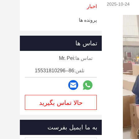
2025-10-24
اخبار
پرونده ها
تماس ها
تماس ها:
Mr. Pei
تلفن:
86--15531810296
حالا تماس بگیرید
به ما ایمیل بفرست